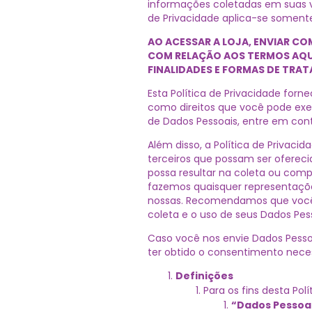
informações coletadas em suas 
de Privacidade aplica-se somente
AO ACESSAR A LOJA, ENVIAR C
COM RELAÇÃO AOS TERMOS AQUI 
FINALIDADES E FORMAS DE TRAT
Esta Política de Privacidade for
como direitos que você pode exer
de Dados Pessoais, entre em cont
Além disso, a Política de Privacid
terceiros que possam ser ofereci
possa resultar na coleta ou com
fazemos quaisquer representações
nossas. Recomendamos que você re
coleta e o uso de seus Dados Pes
Caso você nos envie Dados Pessoa
ter obtido o consentimento necess
Definições
Para os fins desta Polí
“Dados Pessoa