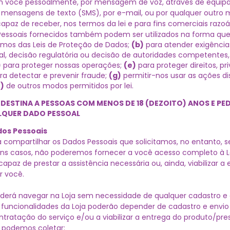
 você pessoalmente, por mensagem de voz, através de equi
 mensagens de texto (SMS), por e-mail, ou por qualquer outr
 capaz de receber, nos termos da lei e para fins comerciais razoá
Pessoais fornecidos também podem ser utilizados na forma que
mos das Leis de Proteção de Dados;
(b)
para atender exigências
ial, decisão regulatória ou decisão de autoridades competentes,
)
para proteger nossas operações;
(e)
para proteger direitos, p
a detectar e prevenir fraude;
(g)
permitir-nos usar as ações di
)
de outros modos permitidos por lei.
 DESTINA A PESSOAS COM MENOS DE 18 (DEZOITO) ANOS E PE
QUER DADO PESSOAL
os Pessoais
 compartilhar os Dados Pessoais que solicitamos, no entanto, s
ns casos, não poderemos fornecer a você acesso completo à Lo
capaz de prestar a assistência necessária ou, ainda, viabilizar a
r você.
derá navegar na Loja sem necessidade de qualquer cadastro e 
 funcionalidades da Loja poderão depender de cadastro e envi
tratação do serviço e/ou a viabilizar a entrega do produto/pre
s podemos coletar: