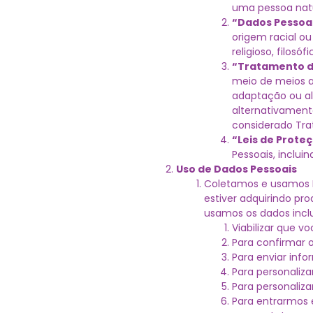
uma pessoa natu
“Dados Pessoai
origem racial ou 
religioso, filos
“Tratamento d
meio de meios a
adaptação ou alt
alternativament
considerado Tra
“Leis de Prote
Pessoais, incluin
Uso de Dados Pessoais
Coletamos e usamos D
estiver adquirindo pr
usamos os dados incl
Viabilizar que v
Para confirmar 
Para enviar inf
Para personaliza
Para personaliza
Para entrarmos 