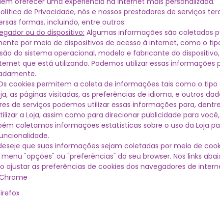
em oferecer uma experiência na internet mais personalizada.
lítica de Privacidade, nós e nossos prestadores de serviços te
rsas formas, incluindo, entre outros:
gador ou do dispositivo:
Algumas informações são coletadas p
nte por meio de dispositivos de acesso à internet, como o ti
são do sistema operacional, modelo e fabricante do dispositivo,
ernet que está utilizando. Podemos utilizar essas informações 
adamente.
s cookies permitem a coleta de informações tais como o tipo
ja, as páginas visitadas, as preferências de idioma, e outros d
es de serviços podemos utilizar essas informações para, dentre 
tilizar a Loja, assim como para direcionar publicidade para voc
bém coletamos informações estatísticas sobre o uso da Loja 
uncionalidade.
eseje que suas informações sejam coletadas por meio de cooki
 menu "opções" ou "preferências" do seu browser. Nos links aba
 ajustar as preferências de cookies dos navegadores de intern
 Chrome
Firefox