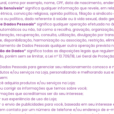
ral, como por exemplo, nome, CPF, data de nascimento, endereç
s Sensíveis”
significa qualquer informação que revele, em rel
étnica, convicção religiosa, opinião política, filiação a sindica
ófico ou político, dado referente à saúde ou à vida sexual, dado g
e Dados Pessoais”
significa qualquer operação efetuada no â
utomáticos ou não, tal como a recolha, gravação, organizaçã
eração, recuperação, consulta, utilização, divulgação por tran
e, disponibilização, harmonização ou associação, restrição, el
tamento de Dados Pessoais qualquer outra operação prevista no
ção de Dados”
significa todas as disposições legais que regul
do, porém sem se limitar, a Lei nº 13.709/18, Lei Geral de Proteç
ados Pessoais para gerenciar seu relacionamento conosco e 
odutos e/ou serviços na Loja, personalizando e melhorando sua 
uem:
ocê adquiria produtos e/ou serviços na Loja;
ou corrigir as informações que temos sobre você;
ormações que acreditamos ser do seu interesse;
r sua experiência de uso da Loja;
r o envio de publicidades para você, baseada em seu interesse 
em contato por um número de telefone e/ou endereço de e-ma