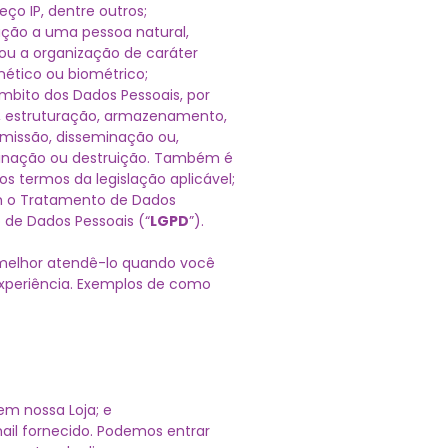
o IP, dentre outros;
ação a uma pessoa natural,
to ou a organização de caráter
enético ou biométrico;
mbito dos Dados Pessoais, por
o, estruturação, armazenamento,
smissão, disseminação ou,
iminação ou destruição. Também é
s termos da legislação aplicável;
em o Tratamento de Dados
ão de Dados Pessoais (“
LGPD
”).
melhor atendê-lo quando você
experiência. Exemplos de como
em nossa Loja; e
il fornecido. Podemos entrar