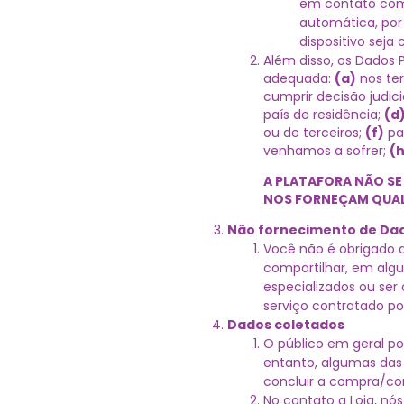
em contato com
automática, por
dispositivo seja
Além disso, os Dados 
adequada:
(a)
nos ter
cumprir decisão judic
país de residência;
(d
ou de terceiros;
(f)
par
venhamos a sofrer;
(h
A PLATAFORA NÃO SE
NOS FORNEÇAM QUAL
Não fornecimento de Dad
Você não é obrigado a
compartilhar, em algu
especializados ou ser 
serviço contratado po
Dados coletados
O público em geral po
entanto, algumas das
concluir a compra/con
No contato a Loja, nó