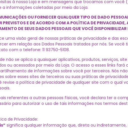
visitas à nossa Loja e em mensagens que trocamos com você (
 a informações coletadas por meio da Loja.
OMUNICAÇÕES OU FORNECER QUALQUER TIPO DE DADO PESSOAL
PREVISTOS E DE ACORDO COM A POLÍTICA DE PRIVACIDADE, 
AMENTO DE SEUS DADOS PESSOAIS QUE VOCÊ DISPONIBILIZAR 
nece uma visão geral de nossas práticas de privacidade e das e
cer em relação aos Dados Pessoais tratados por nós. Se você t
ato com o telefone: 11 93750-5108.
ade não se aplica a quaisquer aplicativos, produtos, serviços, sit
dos ou acessados por meio da Loja. O acesso a esses links fará 
partilhamento de informações sobre você por terceiros. Nós n
 sobre esses sites de terceiros ou suas práticas de privacidad
vise a política de privacidade de qualquer site com o qual voc
soais.
is referentes a outras pessoas físicas, você declara ter a com
ário para autorizar o uso de tais informações nos termos desta
tica de Privacidade:
is”
significa qualquer informação que, direta ou indiretamente, i