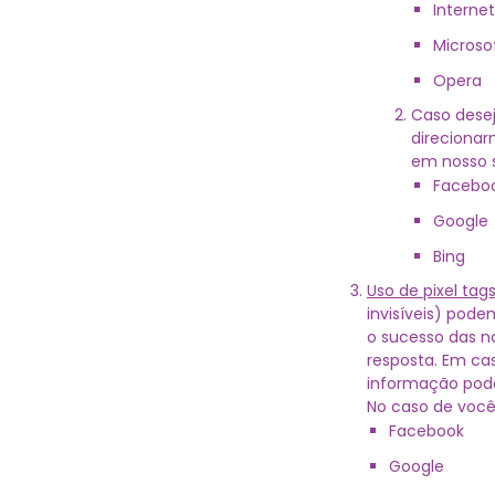
Internet
Microso
Opera
Caso desej
direcionar
em nosso s
Facebo
Google
Bing
Uso de pixel tags
invisíveis) pode
o sucesso das n
resposta. Em ca
informação pode
No caso de você
Facebook
Google