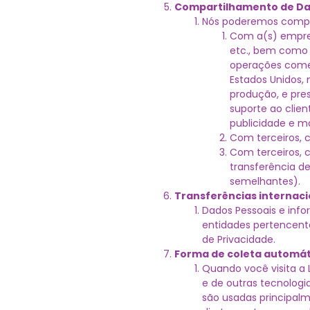
Compartilhamento de Dad
Nós poderemos compar
Com a(s) empres
etc., bem como 
operações comer
Estados Unidos, 
produção, e pre
suporte ao clie
publicidade e ma
Com terceiros, c
Com terceiros, c
transferência de
semelhantes).
Transferências internaci
Dados Pessoais e info
entidades pertencent
de Privacidade.
Forma de coleta automát
Quando você visita a 
e de outras tecnologi
são usadas principal