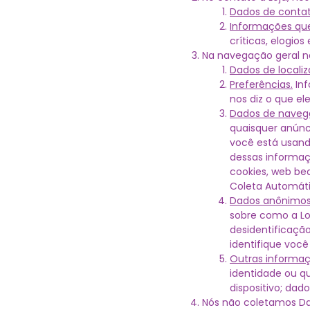
Dados de contat
Informações que
críticas, elogios 
Na navegação geral na
Dados de localiz
Preferências.
Inf
nos diz o que e
Dados de navega
quaisquer anúnci
você está usando
dessas informaç
cookies, web be
Coleta Automáti
Dados anônimos
sobre como a Lo
desidentificaçã
identifique você
Outras informaç
identidade ou q
dispositivo; dad
Nós não coletamos Dad