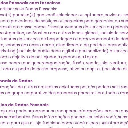
os Pessoais com terceiros
tilhar seus Dados Pessoais:
a(s) parceira(s) que você selecionar ou optar em enviar os se
com provedores de serviços ou parceiros para gerenciar ou sup
ciais em nosso nome. Esses provedores de serviços ou parceir
na Argentina, no Brasil ou em outros locais globais, incluindo s
stadores de serviços de hospedagem e armazenamento de dad
nte, vendas em nosso nome, atendimento de pedidos, personali
rketing (incluindo publicidade digital e personalizada) e serviço
om o objetivo de nos ajudar a gerenciar a Loja; e
aso ocorra qualquer reorganização, fusão, venda, joint venture
 toda ou parte da nossa empresa, ativo ou capital (incluindo os 
onais de Dados
rmações de outras naturezas coletadas por nós podem ser tran
es ao grupo corporativo das empresas parceiras em todo o mun
ica de Dados Pessoais
Loja, ela pode armazenar ou recuperar informações em seu nav
as semelhantes. Essas informações podem ser sobre você, suas p
mente para que a Loja funcione como você espera. As informaç