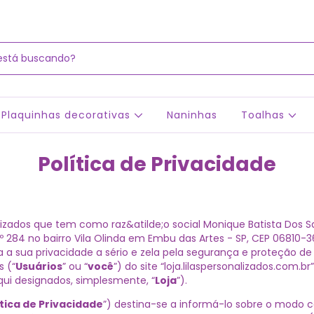
Plaquinhas decorativas
Naninhas
Toalhas
Política de Privacidade
izados que tem como raz&atilde;o social Monique Batista Dos S
Nº 284 no bairro Vila Olinda em Embu das Artes - SP, CEP 06810-
va a sua privacidade a sério e zela pela segurança e proteção de
s (“
Usuários
” ou “
você
”) do site “loja.lilaspersonalizados.com.br”
aqui designados, simplesmente, “
Loja
”).
ítica de Privacidade
”) destina-se a informá-lo sobre o modo 