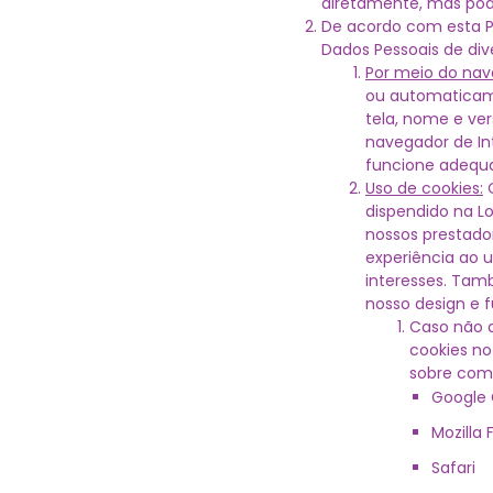
diretamente, mas pod
De acordo com esta Po
Dados Pessoais de dive
Por meio do nave
ou automaticame
tela, nome e ver
navegador de Int
funcione adequ
Uso de cookies:
O
dispendido na Lo
nossos prestador
experiência ao u
interesses. Tam
nosso design e f
Caso não d
cookies no
sobre como
Google
Mozilla 
Safari