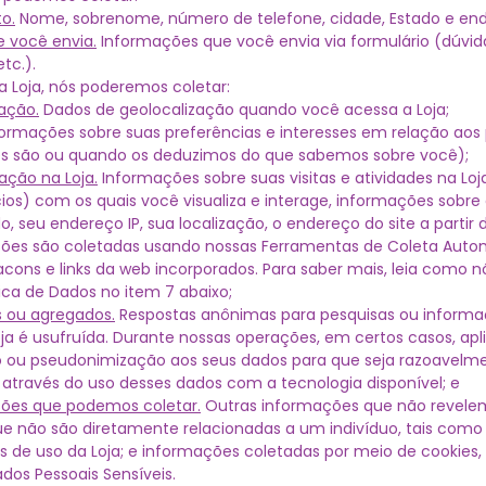
o.
Nome, sobrenome, número de telefone, cidade, Estado e end
 você envia.
Informações que você envia via formulário (dúvid
etc.).
 Loja, nós poderemos coletar:
ação.
Dados de geolocalização quando você acessa a Loja;
ormações sobre suas preferências e interesses em relação aos
les são ou quando os deduzimos do que sabemos sobre você);
ção na Loja.
Informações sobre suas visitas e atividades na Loj
os) com os quais você visualiza e interage, informações sobre 
, seu endereço IP, sua localização, o endereço do site a parti
ões são coletadas usando nossas Ferramentas de Coleta Auto
acons e links da web incorporados. Para saber mais, leia como
ca de Dados no item 7 abaixo;
 ou agregados.
Respostas anônimas para pesquisas ou inform
ja é usufruída. Durante nossas operações, em certos casos, a
o ou pseudonimização aos seus dados para que seja razoavelm
 através do uso desses dados com a tecnologia disponível; e
ões que podemos coletar.
Outras informações que não revele
ue não são diretamente relacionadas a um indivíduo, tais com
os de uso da Loja; e informações coletadas por meio de cookies, 
os Pessoais Sensíveis.