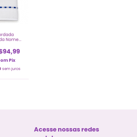
ordada
ada Nome
hler 70x140
$94,99
com
Pix
0
sem juros
Acesse nossas redes