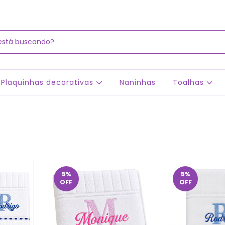
Plaquinhas decorativas
Naninhas
Toalhas
5
%
5
%
OFF
OFF