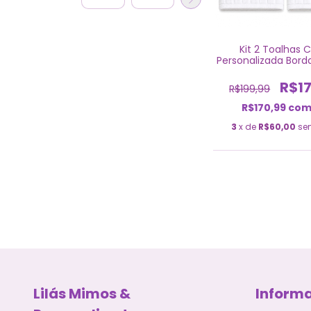
Kit 2 Toalhas 
Personalizada Bor
Nome E Inici
R$17
R$199,99
R$170,99
co
3
x de
R$60,00
se
Lilás Mimos &
Inform