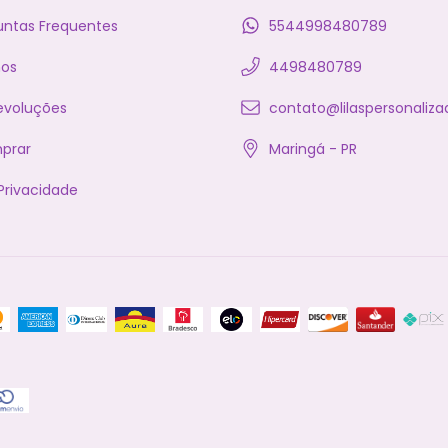
untas Frequentes
5544998480789
os
4498480789
evoluções
contato@lilaspersonaliza
prar
Maringá - PR
 Privacidade