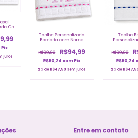
Casal
dada Com
al
Toalha Personalizada
Toalha B
9,99
Bordada com Nome
Personaliz
Feminina
Masculino Do
m
Pix
R$94,99
R
R$99,90
R$99,90
m juros
R$90,24
com
Pix
R$90,24
2
x de
R$47,50
sem juros
2
x de
R$47,5
ações
Entre em contato