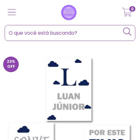
0
23
%
OFF