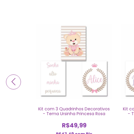
 Decorativos
Kit com 3 Quadrinhos Decorativos
Kit 
rincesa
- Tema Ursinha Princesa Rosa
- 
9
R$49,99
m
Pix
R$47,49
com
Pix