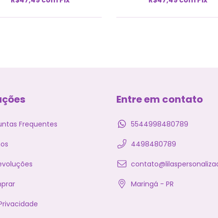
ações
Entre em contato
untas Frequentes
5544998480789
os
4498480789
evoluções
contato@lilaspersonaliza
prar
Maringá - PR
 Privacidade