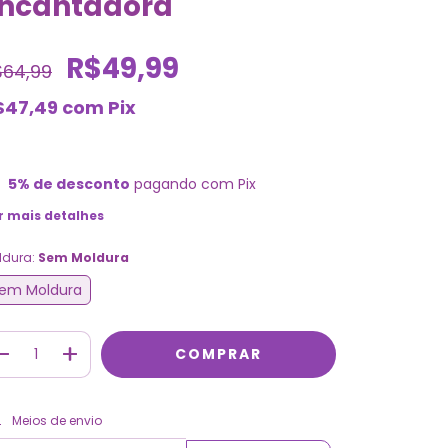
ncantadora
R$49,99
$64,99
$47,49
com
Pix
5% de desconto
pagando com Pix
r mais detalhes
ldura:
Sem Moldura
em Moldura
ALTERAR CEP
regas para o CEP:
Meios de envio