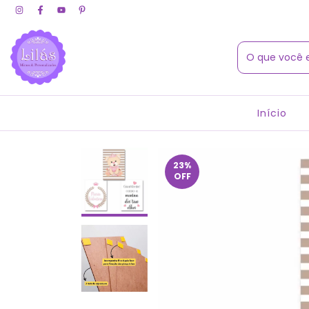
Início
23
%
OFF