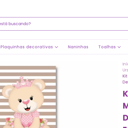
Plaquinhas decorativas
Naninhas
Toalhas
Iní
Ur
Ki
De
K
M
D