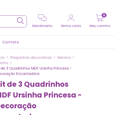
0
Atendimento
Minha conta
Meu carrinho
Contato
cio
>
Plaquinhas decorativas
>
Menina
>
sinha
>
t de 3 Quadrinhos MDF Ursinha Princesa -
coração Encantadora
it de 3 Quadrinhos
DF Ursinha Princesa -
ecoração