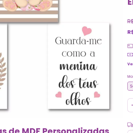
E
R
R
Ve
Mo
S
Ent
as de MDF Personalizadas