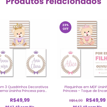
Produtos relacionados
23
%
OFF
com 3 Quadrinhos Decorativos
Plaquinhas em MDF Ursin
Tema Ursinha Princesa para
Princesa - Toque de Enca
Irmãs
R$49,99
R$49,99
R$64,99
R$47,49
com
Pix
R$47,49
com
Pix