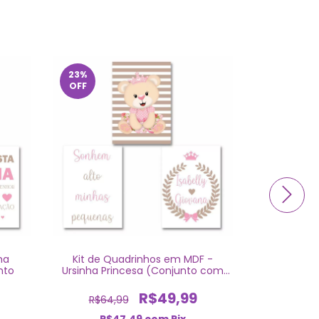
23
%
23
%
OFF
OFF
ha
Kit de Quadrinhos em MDF -
Conjunt
nto
Ursinha Princesa (Conjunto com
Decorativas
3)
R$49,99
R$64,99
R$64,
R$47,49
com
Pix
R$