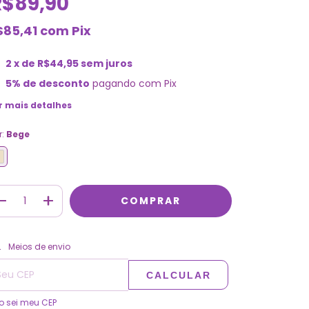
R$89,90
$85,41
com
Pix
2
x de
R$44,95
sem juros
5% de desconto
pagando com Pix
r mais detalhes
r:
Bege
ALTERAR CEP
regas para o CEP:
Meios de envio
CALCULAR
o sei meu CEP