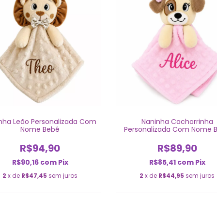
nha Leão Personalizada Com
Naninha Cachorrinha
Nome Bebê
Personalizada Com Nome 
R$94,90
R$89,90
R$90,16
com
Pix
R$85,41
com
Pix
2
x de
R$47,45
sem juros
2
x de
R$44,95
sem juros