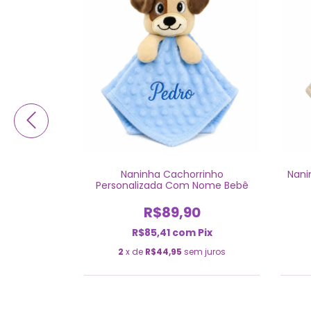
ha Rosa
Naninha Cachorrinho
Nani
 Nome Bebê
Personalizada Com Nome Bebê
0
R$89,90
Pix
R$85,41
com
Pix
m juros
2
x de
R$44,95
sem juros