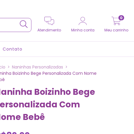
0
Atendimento
Minha conta
Meu carrinho
Contato
cio
>
Naninhas Personalizadas
>
ninha Boizinho Bege Personalizada Com Nome
bê
aninha Boizinho Bege
ersonalizada Com
ome Bebê