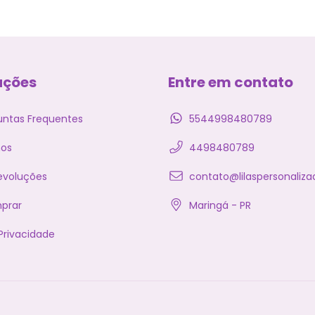
ações
Entre em contato
untas Frequentes
5544998480789
os
4498480789
evoluções
contato@lilaspersonaliza
prar
Maringá - PR
 Privacidade