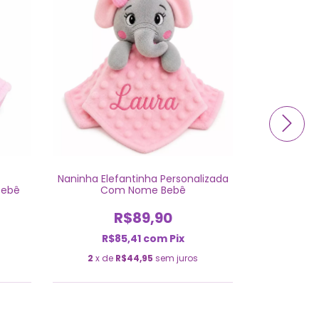
Naninha Elefantinha Personalizada
Naninha Ele
Bebê
Com Nome Bebê
Co
R$89,90
R$85,41
com
Pix
R$
2
x de
R$44,95
sem juros
2
x de