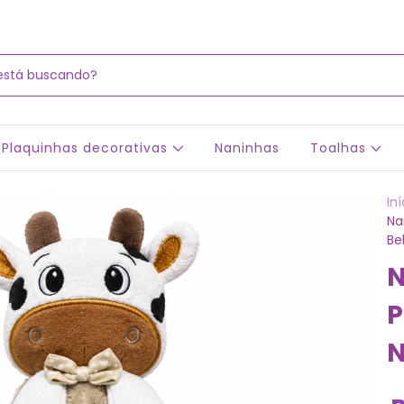
Plaquinhas decorativas
Naninhas
Toalhas
Iní
Na
Be
N
P
N