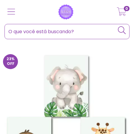
0
23
%
OFF