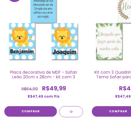
Placa decorativa de MDF - Safari
Kit com 3 Quadrin
Leão 20cm x 28cm - kit com 3
Tema Safari par
R$49,99
R$4
R$64,99
R$47,49
com
Pix
R$47,4
COMPRAR
COMPRAR