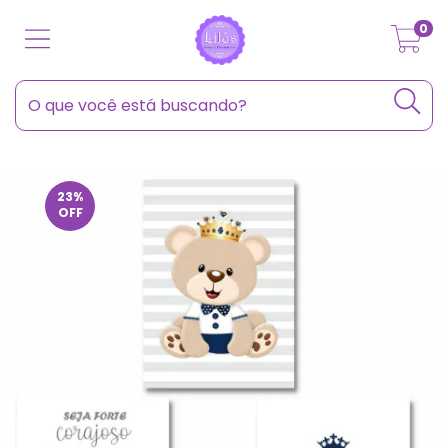
0
23
%
OFF