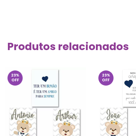
Faça login
e use seus dados de entrega
Não sei meu CEP
Produtos relacionados
23
%
23
%
OFF
OFF