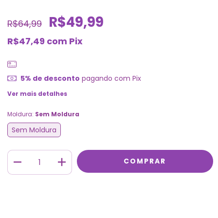
R$49,99
R$64,99
R$47,49
com
Pix
5% de desconto
pagando com Pix
Ver mais detalhes
Moldura:
Sem Moldura
Sem Moldura
Meios de envio
ALTERAR CEP
Entregas para o CEP:
CALCULAR