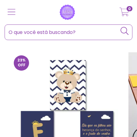
0
23
%
OFF