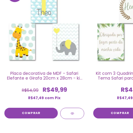
Placa decorativa de MDF - Safari
Kit com 3 Quadrin
Elefante e Girafa 20cm x 28cm - kit
Tema Safari par
com 3
R$49,99
R$4
R$64,99
R$47,49
com
Pix
R$47,4
COMPRAR
COMPRAR