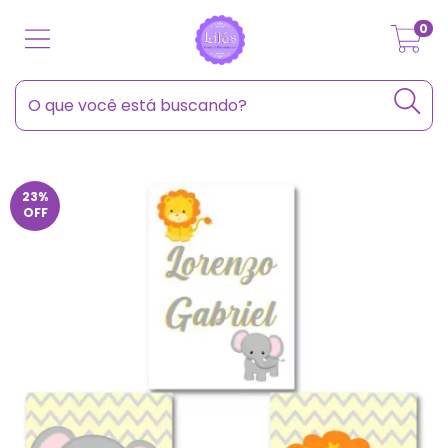
0
23
%
OFF