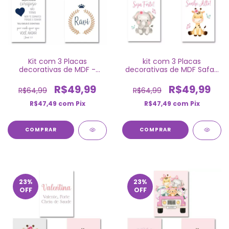
Kit com 3 Placas
kit com 3 Placas
decorativas de MDF -
decorativas de MDF Safari
Ursinho Príncipe Azul
Baby para menina
Marinho
R$49,99
R$49,99
R$64,99
R$64,99
R$47,49
com
Pix
R$47,49
com
Pix
COMPRAR
COMPRAR
23
%
23
%
OFF
OFF