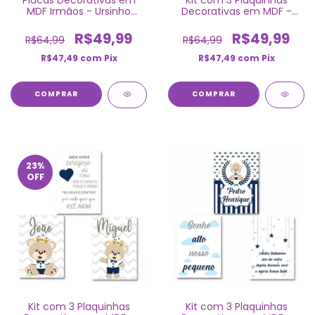
Placas Decorativas em
Kit com 3 Plaquinhas
MDF Irmãos - Ursinho
Decorativas em MDF -
Príncipe 20cm x 28cm
Ursinho Príncipe
R$49,99
R$49,99
R$64,99
R$64,99
R$47,49
com
Pix
R$47,49
com
Pix
COMPRAR
COMPRAR
23
%
OFF
Kit com 3 Plaquinhas
Kit com 3 Plaquinhas