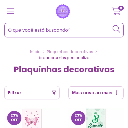
0
Início
>
Plaquinhas decorativas
>
breadcrumbs.personalize
Plaquinhas decorativas
Filtrar
23
%
23
%
OFF
OFF