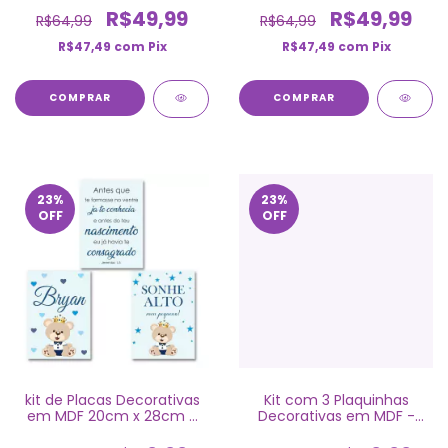
R$49,99
R$49,99
R$64,99
R$64,99
R$47,49
com
Pix
R$47,49
com
Pix
COMPRAR
COMPRAR
23
%
23
%
OFF
OFF
kit de Placas Decorativas
Kit com 3 Plaquinhas
em MDF 20cm x 28cm -
Decorativas em MDF -
Ursinho Príncipe - Bryan
Ursinho Príncipe