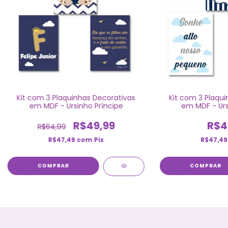
Kit com 3 Plaquinhas Decorativas
Kit com 3 Plaqui
em MDF - Ursinho Príncipe
em MDF - Urs
R$49,99
R$4
R$64,99
R$47,49
com
Pix
R$47,4
COMPRAR
COMPRAR