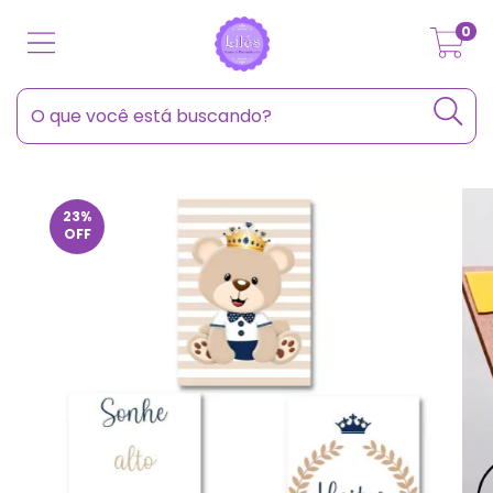
0
23
%
OFF